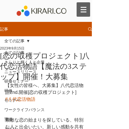
記事
全ての記事
2023年9月15日
全ての記事
[恋の収穫プロジェクト]八
きらりと輝く人と企業
代恋活物語【魔法の3ステ
ニュースリリース
ップ】開催！大募集
研修セミナー
【女性の皆様へ、大募集】八代恋活物
研修
語2nd.開催[恋の収穫プロジェクト]
#八代恋活物語
セミナー
ワークライフバランス
実績
素敵な恋の始まりを探している、特別
な人と出会いたい、新しい感動を共有
きらり