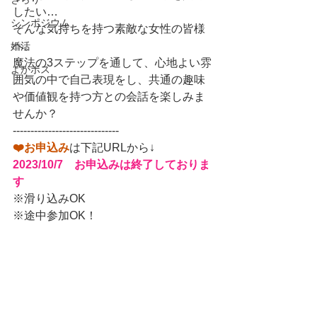
したい…
シンポジウム
そんな気持ちを持つ素敵な女性の皆様
へ。
婚活
魔法の3ステップを通して、心地よい雰
よかボス
囲気の中で自己表現をし、共通の趣味
や価値観を持つ方との会話を楽しみま
せんか？
------------------------------
❤️お申込み
は下記URLから↓
2023/10/7　お申込みは終了しておりま
す
※滑り込みOK
※途中参加OK！