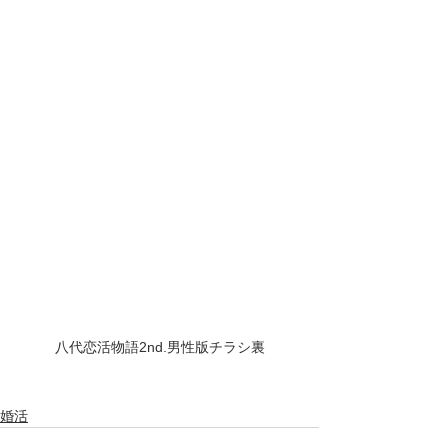
八代恋活物語2nd.男性版チラシ裏
婚活