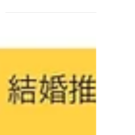
【天草恋活物語】 ～コロナ過での出会
い・繋がり・縁結び～ 恋活イベントのお
知らせです ------------------------------------
・男女問わず、天草市・苓北町在住の方
・将来的に天草に住んでも良いと考えて
いる独身の方...