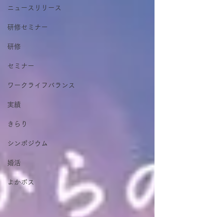
ニュースリリース
研修セミナー
研修
セミナー
ワークライフバランス
実績
きらり
シンポジウム
婚活
よかボス