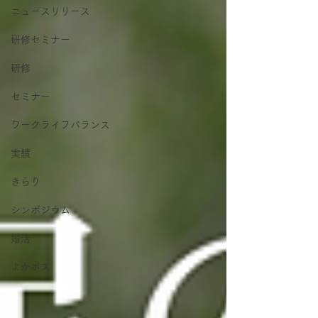
ニュースリリース
研修セミナー
研修
セミナー
ワークライフバランス
実績
きらり
シンポジウム
婚活
よかボス