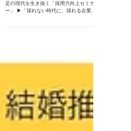
上セミナー
益城町企業向けセミナー&交流会 人材不
足の現代を生き抜く「採用力向上セミナ
ー」 ▶︎「採れない時代に、採れる企業が
始めていること」とは？ 採用・定着でお
困りの益城町企業様へ 益城町でも深刻化
する人材不足。一方で地域には、活躍で
きる女性人材が多く存在しています。 「
働きたいのに働けない 」 とのギャップを
解消する仕組み を整えることで、企業は
新たな人材を獲得し、事業の安定化や生
産性向上を実現。 本セミナーでは、 採用
の最新動向や地域特性を踏まえた改善
策・短時間正社員制度やDXの導入
等、“採用力・定着力向上”のポイントをお
伝えします。 ////////// １）採用セミナー：