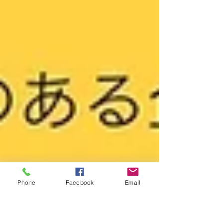
10:00〜11:30 「視点を変えれば、採用が
変わる。女性の力が企業を伸ばす」 ２）
求職者との交流会：11:45〜12:30 「企業
の魅力を“直接”伝え、地域人材と出会える
場」 交流会は5社限定セミナー・交流会
参加 ////////// 開催日：2026.2.10（火） 開
催場所：益城町地域共生センターカタル
(熊本県上益城郡益城町木山592) 参加費：
セミナー・交
Phone
Facebook
Email