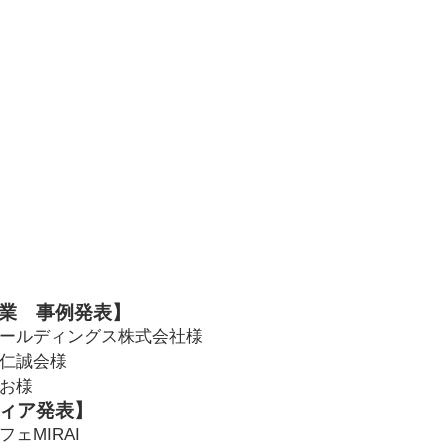
業　事例発表】
ールディングス株式会社様
仁誠会様
がお様
ィア発表】
ェMIRAI