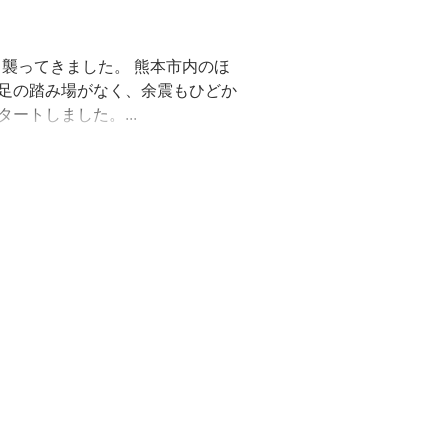
度も襲ってきました。 熊本市内のほ
足の踏み場がなく、余震もひどか
ートしました。...