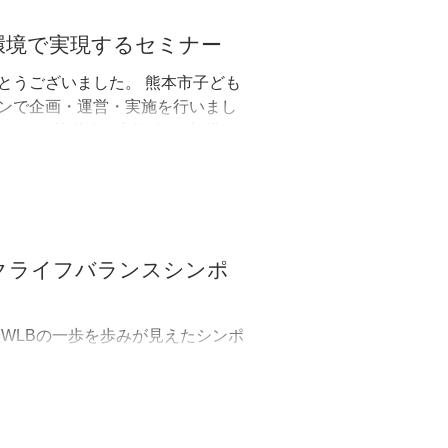
環境で実現するセミナー
とうございました。 熊本市子ども
ンで企画・運営・実施を行いまし
ジして、基礎編・実施編と2部構成
クライフバランスシンポ
WLBの一歩を歩みが見えたシンポ
役 河野 秀和様 小規模多機能ホ
ホーム 代表取締役社長 瀬口 力