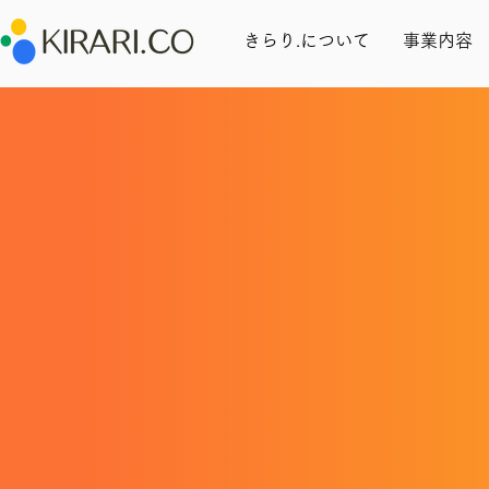
きらり.について
事業内容