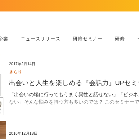
企業
ニュースリリース
研修セミナー
研修
実績
きらり
シンポジウム
婚活
よかボス
2017年2月14日
きらり
出会いと人生を楽しめる『会話力』UPセミ
「出会いの場に行ってもうまく異性と話せない」「ビジネ
ない」そんな悩みを持つ方も多いのでは？ このセミナーで
る、とっておきのポイントをお伝えします。自分磨きに役
つけて、もっと恋愛や人生を...
2016年12月18日