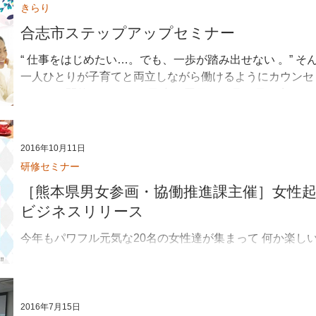
きらり
合志市ステップアップセミナー
“ 仕事をはじめたい…。でも、一歩が踏み出せない 。” 
一人ひとりが子育てと両立しながら働けるようにカウンセ
ミナーを開催しました。 日時 １回目 11月16日（水）13：30
2016年10月11日
研修セミナー
［熊本県男女参画・協働推進課主催］女性
ビジネスリリース
今年もパワフル元気な20名の女性達が集まって 何か楽し
好評につき第３年目を迎えた、熊本県起業支援セミナー オシャレなカフェスペースで、あな
たのアイディアを 形にするための事業計画を作っていきます。
2016年7月15日