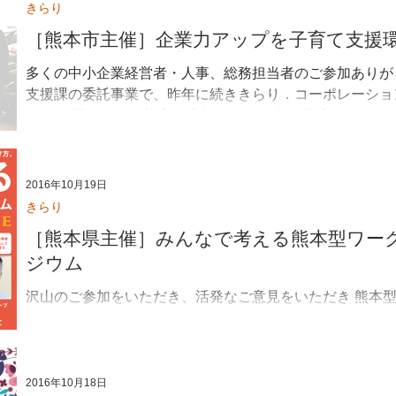
きらり
［熊本市主催］企業力アップを子育て支援
多くの中小企業経営者・人事、総務担当者のご参加ありが
支援課の委託事業で、昨年に続ききらり．コーポレーショ
た。 今回は、WLB導入を実施できる担当者養成をイメー
で行いました。プログラ...
2016年10月19日
きらり
［熊本県主催］みんなで考える熊本型ワー
ジウム
沢山のご参加をいただき、活発なご意見をいただき 熊本型
ジウムになりました！ 登壇者 シタテル株式会社 代表取締
ームたいじゅ ホーム長 緒方 伴泰様 株式会社エスケー
様...
2016年10月18日