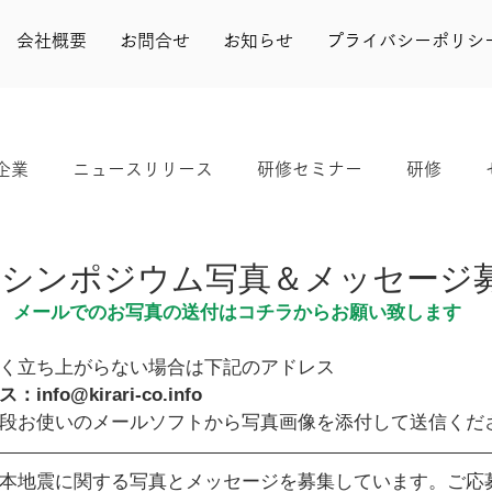
会社概要
お問合せ
お知らせ
プライバシーポリシ
企業
ニュースリリース
研修セミナー
研修
実績
きらり
シンポジウム
婚活
よかボス
シンポジウム写真＆メッセージ
メールでのお写真の送付はコチラからお願い致します
く立ち上がらない場合は下記のアドレス
fo@kirari-co.info
段お使いのメールソフトから写真画像を添付して送信くだ
本地震に関する写真とメッセージを募集しています。ご応