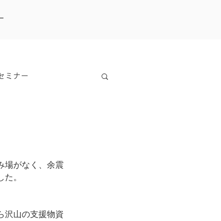
ー
セミナー
み場がなく、余震
した。
ら沢山の支援物資