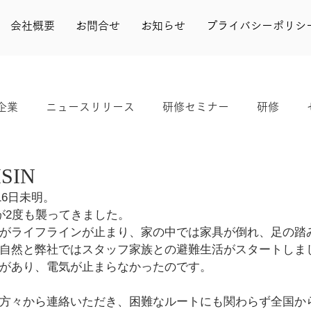
会社概要
お問合せ
お知らせ
プライバシーポリシ
企業
ニュースリリース
研修セミナー
研修
実績
きらり
シンポジウム
婚活
よかボス
ISIN
16日未明。
が2度も襲ってきました。
がライフラインが止まり、家の中では家具が倒れ、足の踏
自然と弊社ではスタッフ家族との避難生活がスタートしま
があり、電気が止まらなかったのです。
方々から連絡いただき、困難なルートにも関わらず全国か