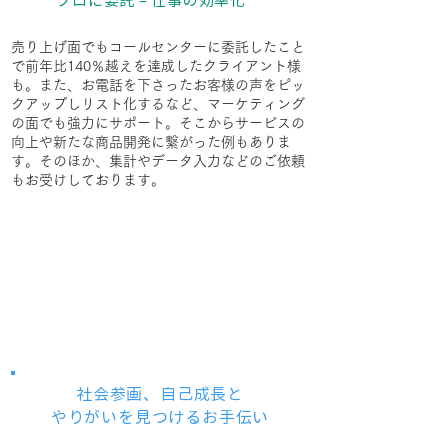
プロに委託 = 仕事の効率化
売り上げ面でもコールセンターに委託したこと
で前年比140％越えを達成したクライアント様
も。また、お電話を下さったお客様の声をピッ
クアップしリスト化するなど、マーケティング
の面でも強力にサポート。そこからサービスの
向上や新たな商品開発に繫がった例もありま
す。そのほか、集計やデータ入力などのご依頼
もお受けしております。
活き活き働くためのサポート
(キャリア支援・女性活躍推進・就労サポー
ト)
社会参画、自己成長と
やりがいを見つけるお手伝い