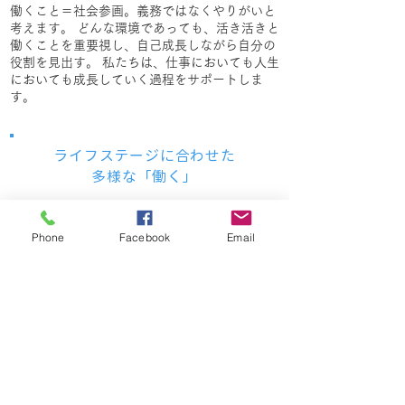
働くこと＝社会参画。義務ではなくやりがいと
考えます。 どんな環境であっても、活き活きと
働くことを重要視し、自己成長しながら自分の
役割を見出す。 私たちは、仕事においても人生
においても成長していく過程をサポートしま
す。
ライフステージに合わせた
多様な「働く」
■ 男女共同参画啓発セミナー・講演
Phone
Facebook
Email
■ 求職者支援（各種スキルアップ講座）
■ ブランク女性の復職支援
■ キャリアカウンセリング
通信販売事業部
オンライン ショッピング