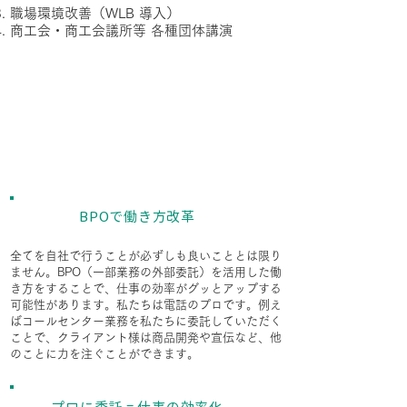
職場環境改善（WLB 導入）
商工会・商工会議所等 各種団体講演
BPO
(ビジネス･プロセス･アウトソーシン
グ･サービス)
BPOで働き方改革
全てを自社で行うことが必ずしも良いこととは限り
ません。BPO（一部業務の外部委託）を活用した働
き方をすることで、仕事の効率がグッとアップする
可能性があります。私たちは電話のプロです。例え
ばコールセンター業務を私たちに委託していただく
ことで、クライアント様は商品開発や宣伝など、他
のことに力を注ぐことができます。