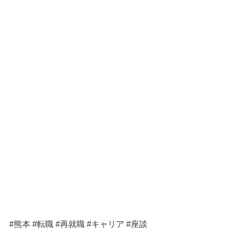
#熊本
#転職
#再就職
#キャリア
#座談