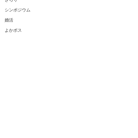
シンポジウム
婚活
よかボス