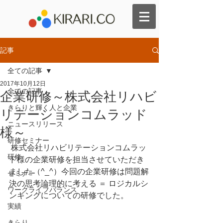
記事
全ての記事
2017年10月12日
全ての記事
企業研修～株式会社リハビ
きらりと輝く人と企業
リテーションコムラッド
ニュースリリース
様～
研修セミナー
 株式会社リハビリテーションコムラッ
研修
ド様の企業研修を担当させていただき
ました（^_^）今回の企業研修は問題解
セミナー
決の思考論理的に考える ＝ ロジカルシ
ワークライフバランス
ンキングについての研修でした。
実績
きらり