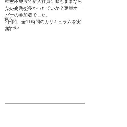
に熊本地震で新入社員研修もままなら
ない企業が多かったでいか？定員オー
シンポジウム
バーの参加者でした。
婚活
2日間、全11時間のカリキュラムを実
よかボス
施。