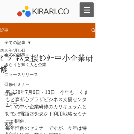
記事
全ての記事
2016年7月15日
全ての記事
ﾋﾞｼﾞﾈｽ支援ｾﾝﾀｰ中小企業研
きらりと輝く人と企業
修
ニュースリリース
研修セミナー
平成28年7月6日・13日　今年も「くま
研修
もと森都心プラザビジネス支援センタ
セミナー
ー」の中小企業研修のカリキュラムと
して、電話コンタクト利用戦略セミナ
ワークライフバランス
ーが開催。
実績
毎年恒例のセミナーですが、今年は特
きらり