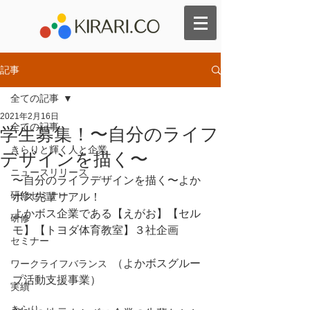
記事
全ての記事
2021年2月16日
全ての記事
学生募集！〜自分のライフ
きらりと輝く人と企業
デザインを描く〜
ニュースリリース
〜自分のライフデザインを描く〜よか
研修セミナー
ボス先輩リアル！
よかボス企業である【えがお】【セル
研修
モ】【トヨダ体育教室】３社企画
セミナー
　　　　　　　　　（よかボスグルー
ワークライフバランス
プ活動支援事業）
実績
きらり