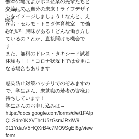
熊本の地元よかボス企業の先輩たちと
交流して、自分の未来！ライフデザイ
シンポジウム
ンをイメージしましょう！なんと、え
婚活
がお・セルモ・トヨダ体育教室　で働
よかボス
きたい！興味がある！どんな働き方し
ているの？とか、直接聞ける機会で
す！！
また、無料のドレス・タキシード試着
体験も！！＊コロナ状況下では変更に
なる場合もあります
感染防止対策バッチリでのぞみますの
で、学生さん、未就職の若者の皆様お
待ちしています！
学生さんのお申し込みは→ 
https://docs.google.com/forms/d/e/1FAIp
QLSdm0KXvThcU5zGsmJRxiW9-
011YdarV5HQXrB4c7MO9SgEI8g/view
form