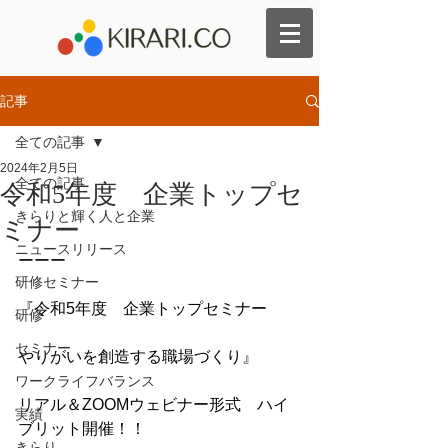
記事
全ての記事
2024年2月5日
全ての記事
令和5年度 企業トップセ
きらりと輝く人と企業
ミナー
ニュースリリース
ーーー
研修セミナー
『令和5年度　企業トップセミナー
研修
セミナー
やりがいを創造する職場づくり』
ワークライフバランス
リアル＆ZOOMウェビナー形式　ハイ
実績
ブリット開催！！
きらり