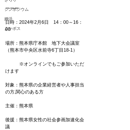
ーーー
シンポジウム
婚活
日時：2024年2月6日　14：00～16：
よかボス
00
場所：​熊本県庁本館　地下大会議室​
（熊本市中央区水前寺6丁目18-1）
　　　※オンラインでもご参加いただ
けます
対象：熊本県の企業経営者や人事担当
の方,関心のある方
主催：熊本県
後援：熊本県女性の社会参画加速化会
議