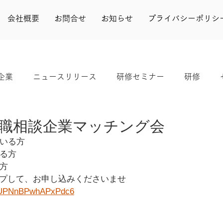
会社概要
お問合せ
お知らせ
プライバシーポリシ
企業
ニュースリリース
研修セミナー
研修
実績
きらり
シンポジウム
婚活
よかボス
職相談企業マッチング会
いる方
る方
方
ップして、お申し込みくださいませ
/kYUPNnBPwhAPxPdc6