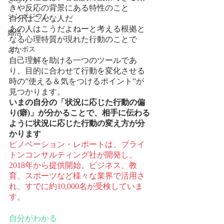
きや反応の背景にある特性のこと
シンポジウム
自分はこんな人だ
​あの人はこうだよねーと考える根拠と
婚活
なる心理特質が現れた行動のことで
よかボス
す。
自己理解を助ける一つのツールであ
り、目的に合わせて行動を変化させる
時の”使える＆気をつけるポイント”が
見つかります。
いまの自分の「状況に応じた行動の偏
り(癖)」が分かることで、相手に伝わる
ように状況に応じた行動の変え方が分
かります
ビノベーション・レポートは、ブライ
トンコンサルティング社が開発し、
2018年から提供開始。ビジネス、教
育、スポーツなど様々な業界で活用さ
れ、すでに約10,000名が受検していま
す。
自分がわかる