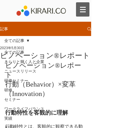
記事
全ての記事
2023年5月30日
全ての記事
ビノベーション®︎レポート
きらりと輝く人と企業
ビノベーション®︎レポー
ニュースリリース
ト
研修セミナー
行動（Behavior）×変革
研修
（Innovation）
セミナー
ワークライフバランス
行動特性を客観的に理解
実績
行動特性とは、客観的に観察できる動
きらり