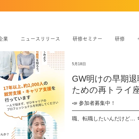
企業
ニュースリリース
研修セミナー
研修
実績
きらり
シンポジウム
婚活
よかボス
5月18日
GW明けの早期退
ための再トライ座
📣 参加者募集中！
━━━━━━━━━━━━━
職、転職したいんだけど… 
トライ座談会】開催します
━━━━━━━━━━━━━