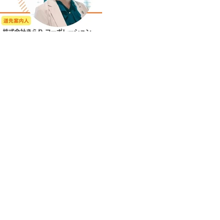
ち、ありませんか？ 😔 G
が落ちている 💭 「この
ヤしている 🚪 転職を考
🙍 誰かに話を聞いてほし
そのまま一人で抱え込まない
こと ✨ 🔍 テーマ：「本
けよう！」 💬 気持ちを
🌱 自分らしい"次の一歩"を
る「きらりスイッチ」を探す
る、安心できる空間 自分の
つめ直す時間です。
━━━━━━━━━━━━━
詳細 ━━━━━━━━━━━
時：2026年6月2日（火）14:3