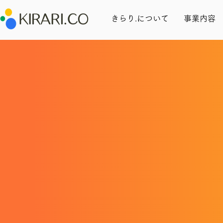
きらり.について
事業内容